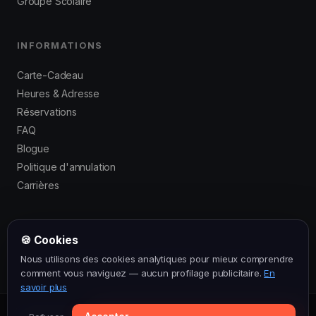
Groupe Scolaire
INFORMATIONS
Carte-Cadeau
Heures & Adresse
Réservations
FAQ
Blogue
Politique d'annulation
Carrières
🍪 Cookies
© 2016–2026 Laser Force Drummondville. Tous droits réservés.
Nous utilisons des cookies analytiques pour mieux comprendre
Politique de confidentialité
·
Conditions générales
comment vous naviguez — aucun profilage publicitaire.
En
savoir plus