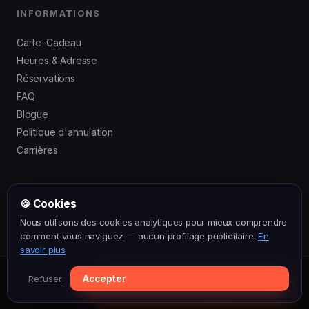
INFORMATIONS
Carte-Cadeau
Heures & Adresse
Réservations
FAQ
Blogue
Politique d'annulation
Carrières
🍪 Cookies
© 2016–2026 Laser Force Drummondville. Tous droits réservés.
Nous utilisons des cookies analytiques pour mieux comprendre
Politique de confidentialité
·
Conditions générales
comment vous naviguez — aucun profilage publicitaire.
En
savoir plus
Refuser
Accepter
Réserver maintenant
Appeler