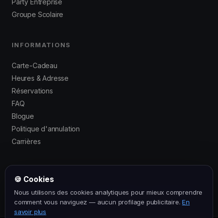
Party Entreprise
Groupe Scolaire
INFORMATIONS
Carte-Cadeau
Heures & Adresse
Réservations
FAQ
Blogue
Politique d'annulation
Carrières
🍪 Cookies
© 2016–2026 Laser Force Drummondville. Tous droits réservés.
Nous utilisons des cookies analytiques pour mieux comprendre
Politique de confidentialité
·
Conditions générales
comment vous naviguez — aucun profilage publicitaire.
En
savoir plus